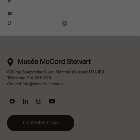
No
Numéro de téléphone
country
selected
Musée McCord Stewart
690 rue Sherbrooke Ouest
,
Montreal
(
Québec
)
H3A 1E9
Téléphone:
514-861-6701
Courriel:
info@mccord-stewart.ca
Suivez nous sur Facebook
Suivez nous sur Linked In
Suivez nous sur Instagram
Suivez nous sur Youtube
Contactez-nous