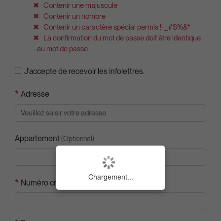
Contenir une majuscule
Contenir un nombre
Contenir un caractère spécial permis !-_#$%&*
La confirmation du mot de passe doit être identique
au mot de passe
J'accepte de recevoir les infolettres.
*
Adresse
Appartement
(Optionnel)
Chargement...
*
Numéro civique