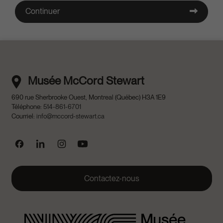
Continuer
Musée McCord Stewart
690 rue Sherbrooke Ouest
,
Montreal
(
Québec
)
H3A 1E9
Téléphone:
514-861-6701
Courriel:
info@mccord-stewart.ca
Suivez nous sur Facebook
Suivez nous sur Linked In
Suivez nous sur Instagram
Suivez nous sur Youtube
Contactez-nous